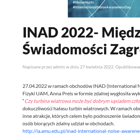
INAD 2022- Międ
Świadomości Zagr
Napisane przez
admin
w dniu
27 kwietnia 2022
. Opublikow
27.04.2022 w ramach obchodów INAD (International N
Fizyki UAM, Anna Preis w formie zdalnej wygłosiła wy
“
Czy turbina wiatrowa może być dobrym sąsiadem czł
dokuczliwości hałasu turbin wiatrowych. W ramach o
inne atrakcje, których celem było podnoszenie świad
osób biorących zdalny udział w obchodach.
http://ia.amu.edu.pl/inad-international-noise-awarene