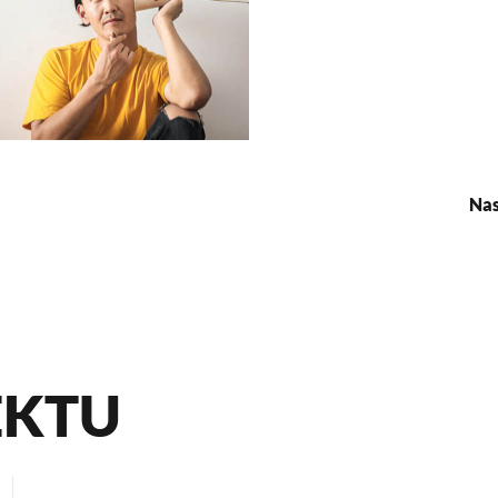
Na
EKTU