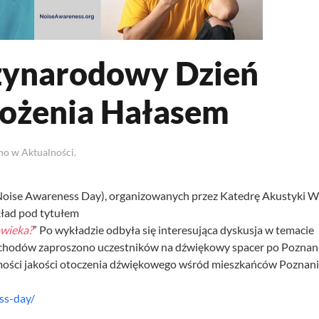
zynarodowy Dzień
ożenia Hałasem
ano w
Aktualności
.
oise Awareness Day), organizowanych przez Katedrę Akustyki W
kład pod tytułem
owieka?
” Po wykładzie odbyła się interesująca dyskusja w temacie
bchodów zaproszono uczestników na dźwiękowy spacer po Poznan
omości jakości otoczenia dźwiękowego wśród mieszkańców Poznani
ss-day/